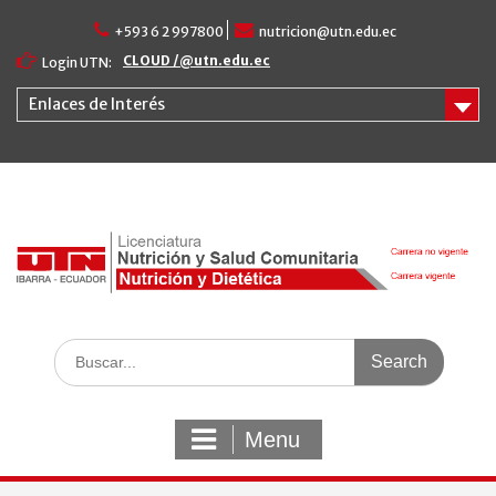
Skip
+593 6 2 997800
nutricion@utn.edu.ec
to
content
CLOUD /@utn.edu.ec
Login UTN:
Enlaces de Interés
Search
for:
Menu