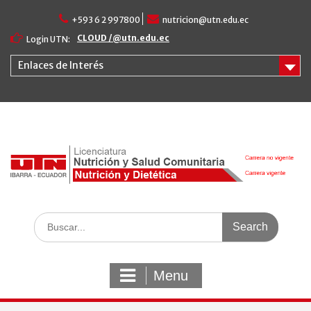
Skip
+593 6 2 997800
nutricion@utn.edu.ec
to
content
CLOUD /@utn.edu.ec
Login UTN:
Enlaces de Interés
Search
for:
Menu